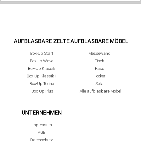
AUFBLASBARE ZELTE
AUFBLASBARE MÖBEL
Box-Up Start
Messewand
Box-up Wave
Tisch
Box-Up Klassik
Fass
Box-Up Klassik II
Hocker
Box-Up Terino
Sofa
Box-Up Plus
Alle aufblasbare Möbel
UNTERNEHMEN
Impressum
AGB
Datenschutz