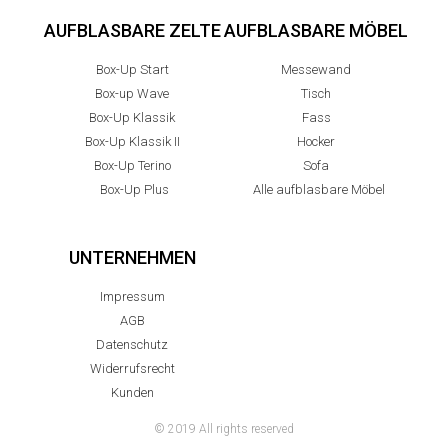
AUFBLASBARE ZELTE
AUFBLASBARE MÖBEL
Box-Up Start
Messewand
Box-up Wave
Tisch
Box-Up Klassik
Fass
Box-Up Klassik II
Hocker
Box-Up Terino
Sofa
Box-Up Plus
Alle aufblasbare Möbel
UNTERNEHMEN
Impressum
AGB
Datenschutz
Widerrufsrecht
Kunden
© 2019 All rights reserved