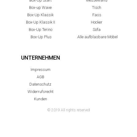
Box-Up Start
Messewand
Box-up Wave
Tisch
Box-Up Klassik
Fass
Box-Up Klassik II
Hocker
Box-Up Terino
Sofa
Box-Up Plus
Alle aufblasbare Möbel
UNTERNEHMEN
Impressum
AGB
Datenschutz
Widerrufsrecht
Kunden
© 2019 All rights reserved