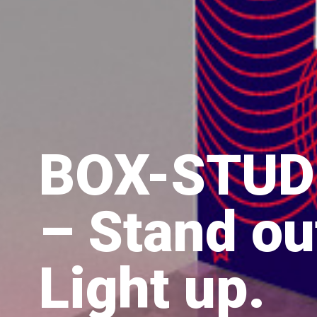
BOX-STUD
– Stand ou
Light up.