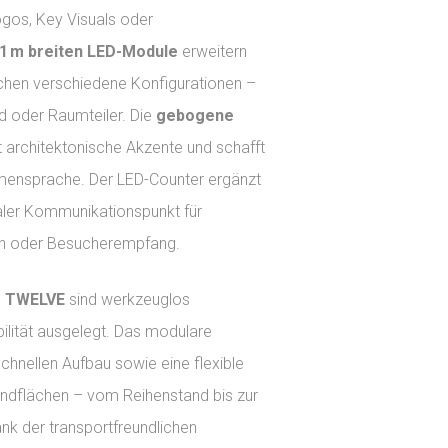
Logos, Key Visuals oder
 1 m breiten LED-Module
erweitern
ichen verschiedene Konfigurationen –
d oder Raumteiler. Die
gebogene
 architektonische Akzente und schafft
ensprache. Der LED-Counter ergänzt
raler Kommunikationspunkt für
en oder Besucherempfang.
 TWELVE
sind werkzeuglos
ilität ausgelegt. Das modulare
hnellen Aufbau sowie eine flexible
ndflächen – vom Reihenstand bis zur
nk der transportfreundlichen