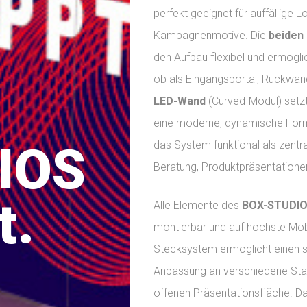
perfekt geeignet für auffällige 
Kampagnenmotive. Die
beiden
den Aufbau flexibel und ermögl
ob als Eingangsportal, Rückwan
LED-Wand
(Curved-Modul) setzt
eine moderne, dynamische Form
IOS
das System funktional als zent
Beratung, Produktpräsentation
t.
Alle Elemente des
BOX-STUDIO
montierbar und auf höchste Mob
Stecksystem ermöglicht einen sc
Anpassung an verschiedene Sta
offenen Präsentationsfläche. Da