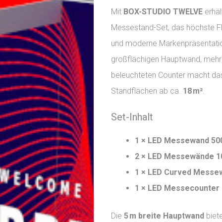
Mit
BOX-STUDIO TWELVE
erhäl
Messestand-Set, das höchste Fle
und moderne Markenpräsentation
großflächigen Hauptwand, mehr
beleuchteten Counter macht das
Standflächen ab ca.
18 m²
.
Set-Inhalt
1 × LED Messewand 500
2 × LED Messewände 1
1 × LED Curved Messew
1 × LED Messecounter 
Die
5 m breite Hauptwand
biete