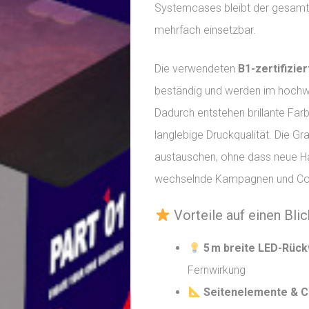
Systemcases bleibt der gesamt
mehrfach einsetzbar.
Die verwendeten
B1-zertifizie
beständig und werden im hochwe
Dadurch entstehen brillante Far
langlebige Druckqualität. Die Gra
austauschen, ohne dass neue Har
wechselnde Kampagnen und Cor
Vorteile auf einen Blic
5 m breite LED-Rüc
Fernwirkung
Seitenelemente & 