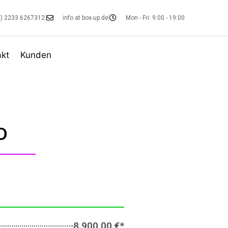
49) 2233 6267312
info at box-up.de
Mon - Fri: 9:00 - 19:00
akt
Kunden
D
8.900,00 €*