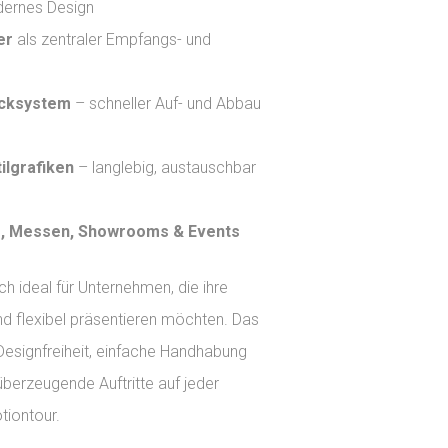
ernes Design
er
als zentraler Empfangs- und
cksystem
– schneller Auf- und Abbau
tilgrafiken
– langlebig, austauschbar
s, Messen, Showrooms & Events
ch ideal für Unternehmen, die ihre
und flexibel präsentieren möchten. Das
esignfreiheit, einfache Handhabung
 überzeugende Auftritte auf jeder
tiontour.