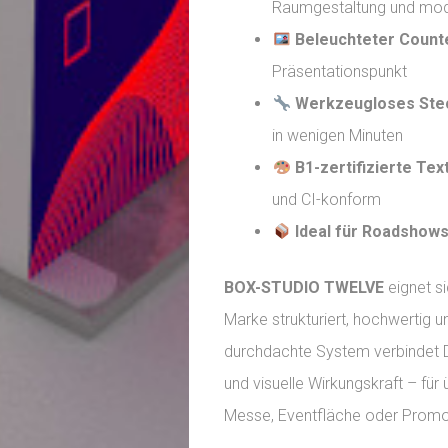
Raumgestaltung und mod
Beleuchteter Count
Präsentationspunkt
Werkzeugloses Ste
in wenigen Minuten
B1-zertifizierte Tex
und CI-konform
Ideal für Roadshow
BOX-STUDIO TWELVE
eignet si
Marke strukturiert, hochwertig 
durchdachte System verbindet D
und visuelle Wirkungskraft – für
Messe, Eventfläche oder Promo